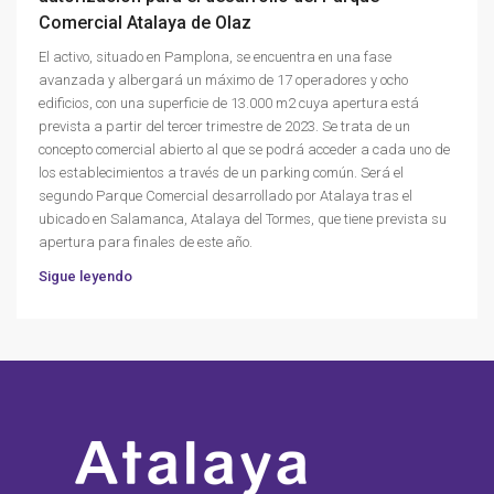
Comercial Atalaya de Olaz
El activo, situado en Pamplona, se encuentra en una fase
avanzada y albergará un máximo de 17 operadores y ocho
edificios, con una superficie de 13.000 m2 cuya apertura está
prevista a partir del tercer trimestre de 2023. Se trata de un
concepto comercial abierto al que se podrá acceder a cada uno de
los establecimientos a través de un parking común. Será el
segundo Parque Comercial desarrollado por Atalaya tras el
ubicado en Salamanca, Atalaya del Tormes, que tiene prevista su
apertura para finales de este año.
Sigue leyendo